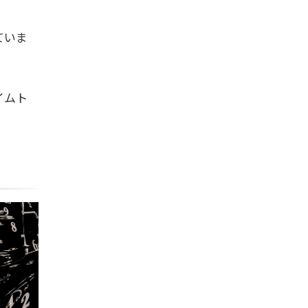
ていま
イムト