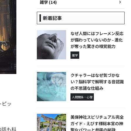
雑学 (14)
新着記事
なぜ人間にはフレーメン反応
が備わっていないのか - 進化
が奪った驚きの嗅覚能力
雑学
クチャラーはなぜ気づかな
い？脳科学で解明する音認識
。
の不思議な仕組み
人間関係・心理
トピッ
美保神社スピリチュアル完全
ガイド - えびす様総本宮の神
の話も科
聖なパワーと参拝の秘訣