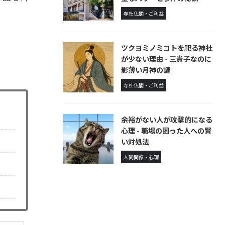
寺社仏閣・ご利益
ツクヨミノミコトを祀る神社
が少ない理由 - 三貴子なのに
。
影薄い月神の謎
寺社仏閣・ご利益
余裕がない人が攻撃的になる
心理 - 職場の困った人への賢
い対処法
人間関係・心理