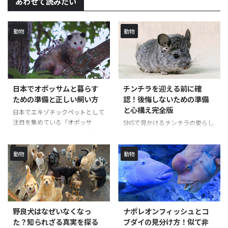
あわせて読みたい
動物
動物
日本でオポッサムと暮らす
チンチラを迎える前に確
ための準備と正しい飼い方
認！後悔しないための準備
と心構え完全版
日本でエキゾチックペットとして
注目を集めている「オポッサ
SNSで見かけるチンチラの愛らし
ム」。 独特の姿と愛らしい表情
い姿に心を奪われ、新しい家族と
で人気を博していますが、日本で
して迎えることを考えている方も
飼育するとなると知っておくべき
多いのではないでしょうか。 確
動物
動物
ことがたくさんあります。 「死
かにチンチラは魅力的なペットで
んだふり」で有名なこの動物は、
すが、その飼育には想像以上の課
実は70種類以上もの仲間がいる
題が潜んでいます。 この記事で
のをご存知でしょうか？ しか
は、後悔のない飼育生活を送るた
し、日本の住環境や入手可能性を
めに、知っておくべき現実と対策
野良犬はなぜいなくなっ
ナポレオンフィッシュとコ
考えると、すべての種類が飼育に
をご紹介します。 記事のポイン
た？知られざる真実を探る
ブダイの見分け方！似て非
適しているわけではありません。
ト チンチラを飼育する際に直面