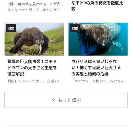
なる2つの魚の特徴を徹底比
本記事では、日本でオポッサムを
する現実的な課題 飼育環境の整
街中で野良犬を見かけることが少
較
飼うなら小型種が現実的な選択肢
備に必要な具体的な準備事項 飼
なくなったと感じていませんか？
である理由と、その具体的な飼育
育費用と継続的なケアの必要性
かつては珍しくなかった野良犬の
ダイビングや釣りが好きな方、あ
方法について詳しく解説します。
適切な準備で後悔しない飼育を実
姿が、今では稀になってしまいま
るいは魚料理に興味がある方な
記事のポイント 日本の住環境に
現するコツ チンチラを飼って後
した。 一方で、野良猫は依然と
ら、ナポレオンフィッシュとコブ
動物
動物
適 ...
悔する前に知っておきたい重要 ...
して多く見られます。 この記事
ダイという名前を聞いたことがあ
では、野良犬がいなくなった理由
るかもしれません。 これらの魚
や、現在の状況について詳しく解
は見た目が似ているため、しばし
説していきます。 なぜ野良犬は
ば混同されることがあります。
減少したのか、そして今どこにい
今回は、これら2つの魚の特徴や
驚異の巨大爬虫類！コモド
ウバザメは人食いじゃな
るのか、その知られざる真実を一
違いについて詳しく解説していき
ドラゴンの大きさと生態を
い！怖くて可愛い巨大サメ
緒に探っていきましょう。 記事の
ます。 記事のポイント ナポレオ
徹底解説
の実態と絶滅の危機
ポイント 野良犬が減少した主な
ンフィッシュとコブダイの正式名
理由と背景 野良犬と野良猫の違
称と別名について理解できる 両
想像してみてください。 全長3メ
「ウバザメ」と聞いて、みなさん
いと、なぜ野良猫は多く残ってい
種の外見的特徴と見分け方を学ぶ
ートル、体重100キロを超える巨
は何を思い浮かべますか？ 巨大
るのか 現在の日本における野良
ことができる 各地域での呼び方
大なトカゲが、獲物を追いかけ、
な口を持つ怖いサメ？それとも人
犬の実態と生息地域 野良犬 ...
の違いについて知ることができる
一噛みで仕留める姿を。 これは
を襲う危険な捕食者？ 実は、ウ
もっと読む
両種の保護状況と絶滅危惧種とし
映画のシーンではありません。
バザメは人を食べる危険な生き物
ての現状を理解できる ナポレ ...
実在する生物、コモドドラゴンの
ではありません。 この記事で
姿なのです。 世界最大のトカゲ
は、ウバザメの真の姿と、意外に
として知られるコモドドラゴン
も可愛らしい一面、そして現在直
は、その圧倒的な体格と驚異的な
面している絶滅の危機について詳