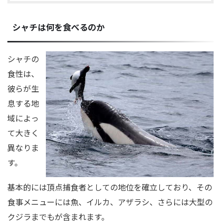
シャチは何を食べるのか
シャチの
食性は、
彼らが生
息する地
域によっ
て大きく
異なりま
す。
基本的には頂点捕食者としての地位を確立しており、その
食事メニューには魚、イルカ、アザラシ、さらには大型の
クジラまでもが含まれます。