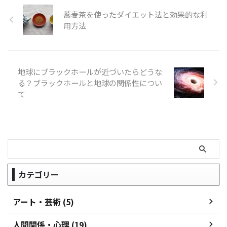
狩猟能力で、多くの人々を魅了し
しく見ていきます。 記事のポイ
蕎麦茶を使ったダイエット法と効果的な利
続けています。 まるで生きた恐
ント ウバザメが人食いサメでは
竜のような外見と、毒を持つとい
なく、プランクトンを主食とする
用方法
う意外な特徴も相まって、コモド
穏やかな巨人であること ウバザ
ドラゴンは生物学者だけでなく、
メの特徴的な外見と、その口の構
一般の人々の興味も引きつけてや
造が持つ驚くべき機能 ウバザメ
みません。 この記事では、コモ
の生態と行動パターン、そして推
地球にブラックホールが近づいたらどうな
ドドラゴンの驚くべき大きさの ...
定寿命について ウバザメが絶滅
る？ブラックホールと地球の関係性につい
危 ...
て
カテゴリー
アート・芸術 (5)
人間関係・心理 (19)