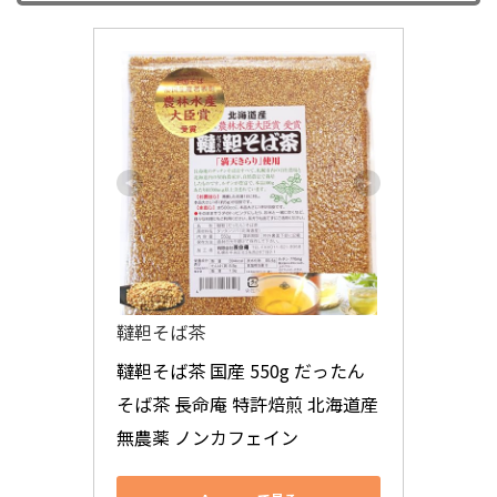
韃靼そば茶
韃靼そば茶 国産 550g だったん
そば茶 長命庵 特許焙煎 北海道産 
無農薬 ノンカフェイン