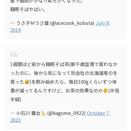
皮下脂肪がかなり柔らかくなった。
韃靼そばやばい。
— うさ子Ｍうさ雄 (@acecook_kobuta)
July 9,
2019
1週間ほど前から韃靼そば茶(新千歳空港で買わなか
ったのに、後から気になって別会社の北海道産のを
買った
)を飲み始めたら、毎日100gくらいずつ体
重が減ってるんですけど、お茶の効果なのか
(半信
半疑)
— 小石川 籠女
(@kagome_0922)
October 7,
2023