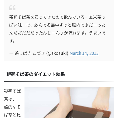
韃靼そば茶を買ってきたので飲んでいる…玄米茶っ
ぽい味…で、飲んでる最中ずっと脳内で♪だーった
んだだだだだったんじーん♪が流れます。うまいで
す。
— 茶しばき こづき (@skozuki)
March 14, 2013
韃靼そば茶のダイエット効果
韃靼そば
茶は、一
般的なそ
ば茶と比